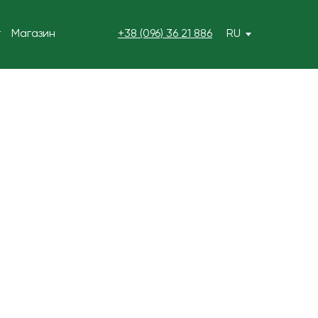
г
Магазин
RU
+38 (096) 36 21 886