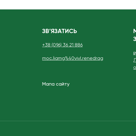
ЗВ’ЯЗАТИСЬ
+38 (096) 36 21 886
в
moc.liamg%40vivI.renedrag
Л
о
Мапа сайту