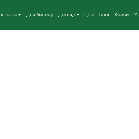
алізація
Для бізнесу
Догляд
Ціни
Блог
Кейси
М