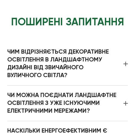
ПОШИРЕНІ ЗАПИТАННЯ
ЧИМ ВІДРІЗНЯЄТЬСЯ ДЕКОРАТИВНЕ
ОСВІТЛЕННЯ В ЛАНДШАФТНОМУ
ДИЗАЙНІ ВІД ЗВИЧАЙНОГО
ВУЛИЧНОГО СВІТЛА?
Декоративне освітлення в ландшафтному дизайні
працює не на загальну заливку території, а на
ЧИ МОЖНА ПОЄДНАТИ ЛАНДШАФТНЕ
створення глибини і атмосфери. Замість одного
ОСВІТЛЕННЯ З УЖЕ ІСНУЮЧИМИ
потужного прожектора використовуємо
ЕЛЕКТРИЧНИМИ МЕРЕЖАМИ?
багаторівневу систему джерел світла різної
Так. Ми проводимо аудит наявних ліній і запасу
температури, інтенсивності і напрямку – щоб
потужності на ділянці, визначаємо, де доцільно
підкреслити рельєф, фактуру рослин і контури
НАСКІЛЬКИ ЕНЕРГОЕФЕКТИВНИМ Є
розширити мережу. Залежно від стану наявної
доріжок.