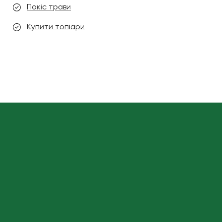
Покіс трави
Купити топіари